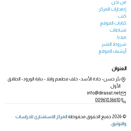
من نحن
إصدارات المركز
كتب
كتابات الموقع
نشاطات
ميديا
شروط النشر
أرشيف الموقع
العنوان
بئر حسن- جادة الأسد- خلف مطعم وايلا - بناية الورود- الطابق
الأول
info@dirasat.net
00961836610
© 2026 جميع الحقوق محفوظة
المركز الاستشاري للدراسات
والتوثيق
.