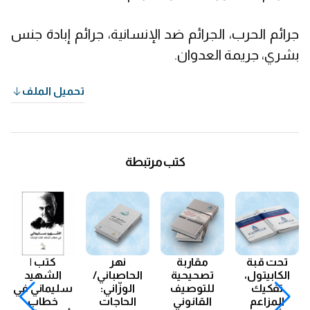
جرائم الحرب، الجرائم ضد الإنسانية، جرائم إبادة جنس
بشري، جريمة العدوان.
تحميل الملف
كتب مرتبطة
بة
مقاربة
نهر
كتب |
مشروع
ول،
تصحيحية
الحاصباني/
الشهيد
الليطاني
ك
للتوصيف
الوزّاني:
سليماني في
المنسوب
م
القانوني
الحاجات
خطاب
800 م: