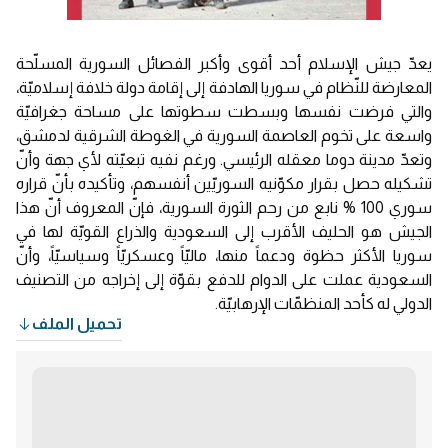
يعدّ جيش الإسلام أحد أقوى وأكبر الفصائل السورية المسلّحة
المعارضة للنّظام في سوريا الهادفة إلى إقامة دولة خلافة إسلاميّة،
والتي فرضت نفسها وبسطت سطوتها على مساحة جغرافيّة
واسعة على تخوم العاصمة السورية في الغوطة الشرقية لدمشق،
وتعدّ مدينة دوما معقله الرئيسي. ورغم نفيه تبعيّته لأي جهة وأنّ
تشكيله حصل بقرار مكوّنيه السوريّين أنفسهم، وتأكيده بأنّ قراره
سوري 100 % نابع من رحم الثورة السورية، فإنّ المعروف أنّ هذا
الجيش هو الحليف الأقرب إلى السعودية والذراع القويّة لها في
سوريا الأكثر حظوة ودعماً منها، ماليّاً وعسكريّاً وسياسيّاً، وأنّ
السعودية عملت على الدوام للدفع بقوّة إلى إخراجه من التصنيف
الدولي له كأحد المنظمّات الإرهابيّة.
تحميل الملف