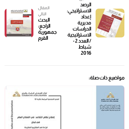
الرصد
المقال
الاستراتيجي:
التالي
إعداد
البحث
مديرية
الراجع:
الدراسات
جمهورية
الاستراتيجية
القرم
/ العدد 2 -
شباط
2016
مواضيع ذات صلة: