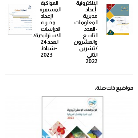
الإلكترونية
المواكبة
| إعداد
المستمرة
مديرية
| إعداد
المعلومات
مديرية
- العدد
الدراسات
التاسع
الاستراتيجية/
والعشرون
العدد 24
/ تشرين
- شباط
الثاني
2023
2022
مواضيع ذات صلة: