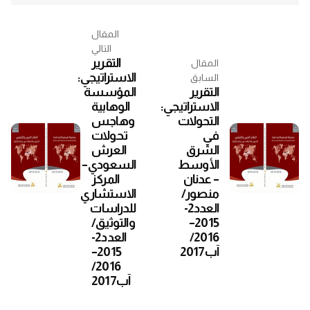
المقال
التالي
التقرير
المقال
الاستراتيجي:
السابق
التقرير
المؤسسة
الاستراتيجي:
الوهابية
التحولات
وهاجس
في
تحولات
الشرق
العرش
الأوسط
السعودي–
– عدنان
المركز
منصور/
الاستشاري
العدد2-
للدراسات
2015–
والتوثيق/
2016/
العدد2-
آب2017
2015–
2016/
آب2017