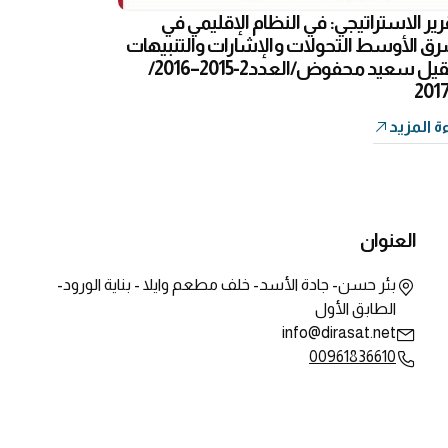
رير الاستراتيجي: في النظام الإقليمي في
رق الأوسط التحولات والإشارات والتنبيهات
– عقيل سعيد محفوض/العدد2-2015–2016/
ة المزيد
العنوان
بئر حسن- جادة الأسد- خلف مطعم وايلا - بناية الورود-
الطابق الأول
info@dirasat.net
00961836610