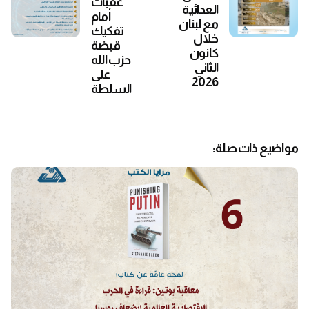
عقبات
العدائية
أمام
مع لبنان
تفكيك
خلال
قبضة
كانون
حزب الله
الثاني
على
2026
السلطة
مواضيع ذات صلة: