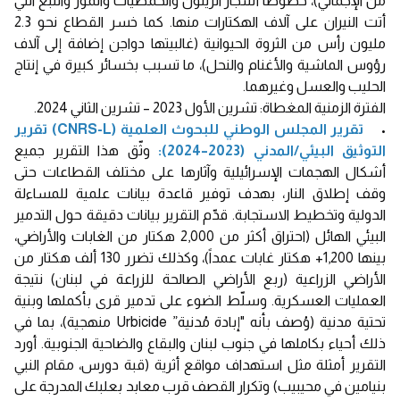
من الإجمالي)، خصوصًا أشجار الزيتون والحمضيات والموز والتبغ التي
أتت النيران على آلاف الهكتارات منها. كما خسر القطاع نحو 2.3
مليون رأس من الثروة الحيوانية (غالبيتها دواجن إضافة إلى آلاف
رؤوس الماشية والأغنام والنحل)، ما تسبب بخسائر كبيرة في إنتاج
الحليب والعسل وغيرهما.
الفترة الزمنية المغطاة: تشرين الأول 2023 – تشرين الثاني 2024.
•
تقرير المجلس الوطني للبحوث العلمية (CNRS-L) تقرير
التوثيق البيئي/المدني (2023–2024):
وثّق هذا التقرير جميع
أشكال الهجمات الإسرائيلية وآثارها على مختلف القطاعات حتى
وقف إطلاق النار، بهدف توفير قاعدة بيانات علمية للمساءلة
الدولية وتخطيط الاستجابة. قدّم التقرير بيانات دقيقة حول التدمير
البيئي الهائل (احتراق أكثر من 2,000 هكتار من الغابات والأراضي،
بينها 1,200+ هكتار غابات عمداً)، وكذلك تضرر 130 ألف هكتار من
الأراضي الزراعية (ربع الأراضي الصالحة للزراعة في لبنان) نتيجة
العمليات العسكرية. وسلّط الضوء على تدمير قرى بأكملها وبنية
تحتية مدنية (وُصف بأنه "إبادة مُدنية” Urbicide منهجية)، بما في
ذلك أحياء بكاملها في جنوب لبنان والبقاع والضاحية الجنوبية. أورد
التقرير أمثلة مثل استهداف مواقع أثرية (قبة دورس، مقام النبي
بنيامين في محيبيب) وتكرار القصف قرب معابد بعلبك المدرجة على