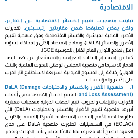
الاقتصادية
تباينت منهجيات تقييم الخسائر الاقتصادية بين التقارير،
ولكن يمكن تصنيفها ضمن مقاربتين رئيسيتين:
تقديرات
الأضرار المادية المباشرة والخسائر الاقتصادية وفق منهجية تقييم
الأضرار والخسائر (DaLA)، ونماذج الاقتصاد الكلّي والمحاكاة التنبؤية
(مثل نماذج التوازن العام القابل للحوسبة CGE).
كما برز استخدام البيانات الجغرافية والاستشعار عن بُعد لرصد
الدمار (لا سيما في منهجية المجلس الوطني للبحوث العلمية والبنك
الدولي) إضافة إلى المسوح الميدانية السريعة لاستطلاع آثار الحرب
على الأسر والمؤسسات.
1. منهجية الأضرار والخسائر والاحتياجات
DaLA (Damage
and Loss Assessment):
لتقييم الخسائر الاقتصادية في أعقاب
الكوارث والنزاعات والحروب، تتبع الجهات الدولية منهجيات معيارية
أبرزها منهجية تقييم الأضرار والخسائر والاحتياجات (DaLA) التي
طوّرتها لجنة الأمم المتحدة الاقتصادية لأميركا اللاتينية والكاريبي
(ECLAC) في السبعينيات. تطورت منهجية DaLA على مدى
العقود لتصبح أداة معترف بها عالميًا لقياس تأثير الكوارث وتقدير