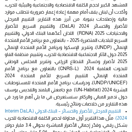
المشهد الكبير لحجم الكلفة الاقتصادية والاجتماعية والبيئية للحرب،
وأكدت أن لبنان يقف أمام مهمة إعادة إعمار ضرورية تتطلب موارد
مالية وإصلاحات بنيوية. من أبرز هذه التقارير: التقييم المرحلي
للأضرار والخسائر 2024 (DaLA)، والتقييم السريع للأضرار
والاحتياجات 2025 (RDNA) اللذان أعدّهما البنك الدولي، والتقييم
السريع للبلديات المتضررة 2025 – بالتعاون مع برنامج الأمم المتحدة
الإنمائي (UNDP)، وتقرير الإسكوا وبرنامج الأمم المتحدة الإنمائي
2025 حول الآثار الاجتماعية الاقتصادية للحرب، وتقييم منظمة الفاو
2025 لأضرار وخسائر القطاع الزراعي، وتقرير المجلس الوطني
للبحوث العلمية 2024 (CNRS-L) بالتعاون مع برنامج الأمم
المتحدة الإنمائي، التقييم السريع للأمم المتحدة 2024
(UNDP/UNICEF)، ودراسات برنامج الأمم المتحدة للمستوطنات
البشرية 2024 (UN-Habitat) مع جامعتي البلمند والقديس يوسف
حول تدمير المباني والركام. سنستعرض في ما يلي أهم ما ورد في
هذه التقارير من خلاصات ونتائج رئيسية:
•
التقييم المرحلي للأضرار والخسائر – البنك الدولي (Interim DaLA،
2024):
مثّل هذا التقرير أول محاولة لحصر الكلفة الاقتصادية للحرب
بشكل رقمي، وقدّر إجمالي الأضرار المباشرة بحوالي 3.4 مليار دولار