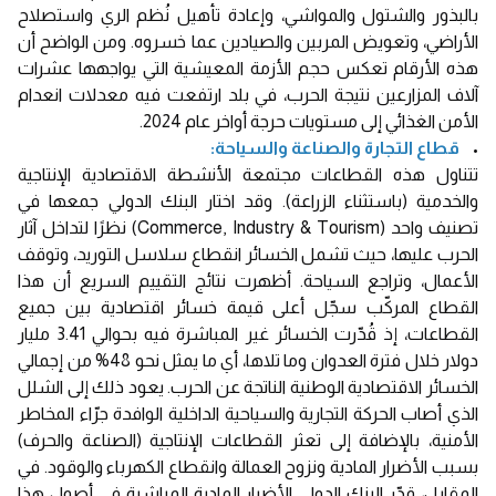
بالبذور والشتول والمواشي، وإعادة تأهيل نُظم الري واستصلاح
الأراضي، وتعويض المربين والصيادين عما خسروه. ومن الواضح أن
هذه الأرقام تعكس حجم الأزمة المعيشية التي يواجهها عشرات
آلاف المزارعين نتيجة الحرب، في بلد ارتفعت فيه معدلات انعدام
الأمن الغذائي إلى مستويات حرجة أواخر عام 2024.
•
قطاع التجارة والصناعة والسياحة:
تتناول هذه القطاعات مجتمعة الأنشطة الاقتصادية الإنتاجية
والخدمية (باستثناء الزراعة). وقد اختار البنك الدولي جمعها في
تصنيف واحد (Commerce, Industry & Tourism) نظرًا لتداخل آثار
الحرب عليها، حيث تشمل الخسائر انقطاع سلاسل التوريد، وتوقف
الأعمال، وتراجع السياحة. أظهرت نتائج التقييم السريع أن هذا
القطاع المركّب سجّل أعلى قيمة خسائر اقتصادية بين جميع
القطاعات، إذ قُدّرت الخسائر غير المباشرة فيه بحوالي 3.41 مليار
دولار خلال فترة العدوان وما تلاها، أي ما يمثل نحو 48% من إجمالي
الخسائر الاقتصادية الوطنية الناتجة عن الحرب. يعود ذلك إلى الشلل
الذي أصاب الحركة التجارية والسياحية الداخلية الوافدة جرّاء المخاطر
الأمنية، بالإضافة إلى تعثر القطاعات الإنتاجية (الصناعة والحرف)
بسبب الأضرار المادية ونزوح العمالة وانقطاع الكهرباء والوقود. في
المقابل، قدّر البنك الدولي الأضرار المادية المباشرة في أصول هذا