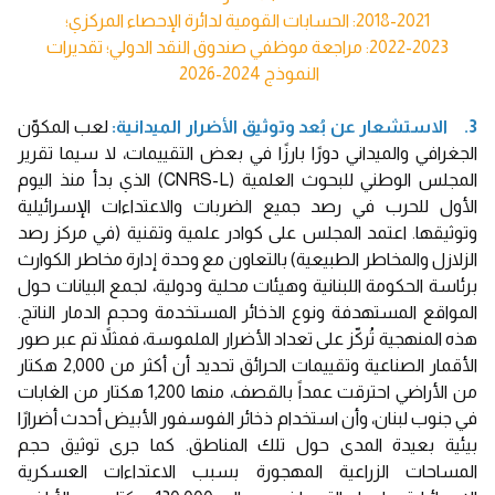
2018-2021: الحسابات القومية لدائرة الإحصاء المركزي؛
2022-2023: مراجعة موظفي صندوق النقد الدولي؛ تقديرات
النموذج 2024-2026
3. الاستشعار عن بُعد وتوثيق الأضرار الميدانية:
لعب المكوّن
الجغرافي والميداني دورًا بارزًا في بعض التقييمات، لا سيما تقرير
المجلس الوطني للبحوث العلمية (CNRS-L) الذي بدأ منذ اليوم
الأول للحرب في رصد جميع الضربات والاعتداءات الإسرائيلية
وتوثيقها. اعتمد المجلس على كوادر علمية وتقنية (في مركز رصد
الزلازل والمخاطر الطبيعية) بالتعاون مع وحدة إدارة مخاطر الكوارث
برئاسة الحكومة اللبنانية وهيئات محلية ودولية، لجمع البيانات حول
المواقع المستهدفة ونوع الذخائر المستخدمة وحجم الدمار الناتج.
هذه المنهجية تُركّز على تعداد الأضرار الملموسة، فمثلاً تم عبر صور
الأقمار الصناعية وتقييمات الحرائق تحديد أن أكثر من 2,000 هكتار
من الأراضي احترقت عمداً بالقصف، منها 1,200 هكتار من الغابات
في جنوب لبنان، وأن استخدام ذخائر الفوسفور الأبيض أحدث أضرارًا
بيئية بعيدة المدى حول تلك المناطق. كما جرى توثيق حجم
المساحات الزراعية المهجورة بسبب الاعتداءات العسكرية