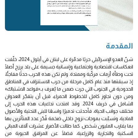
المقدمة
شنّ العدو الإسرائيلي حربًا مدمّرة على لبنان في أيلول 2024، خلّفت
انعكاسات اقتصادية واجتماعية وإنسانية جسيمة على بلد يرزح أصلًا
تحت وطأة أزمات مركّبة وممتدة. ولم تكن هذه الحرب حدثًا مفاجئًا،
إذ سبقتها منذ عامٍ كامل مرحلة من حرب الاستنزاف في المناطق
الحدودية في الجنوب التي جرت ضمن ما يُعرف بـ«قواعد الاشتباك»
ومن دون تجاوز كامل للخطوط الحمراء، قبل أن يتفجّر العدوان
الشامل في خريف 2024. وقد امتدت تداعيات هذه الحرب إلى
مختلف جوانب الحياة، فأحدثت تدميرًا واسعًا للبنى التحتية والأصول
المادية، وتسبّبت بموجات نزوح داخلي ضخمة قُدّر عدد المتأثرين بها
بما يقارب المليون شخص. كما طالت الأضرار عشرات آلاف المباني
السكنية والتجارية والزراعية، فضلًا عن المرافق الحيوية من