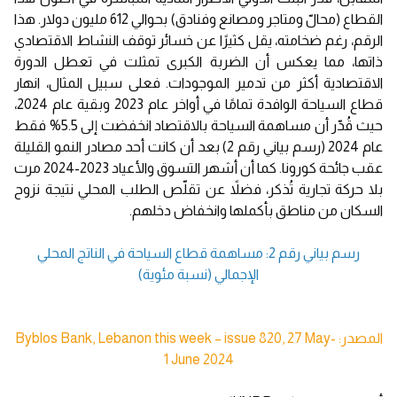
القطاع (محالّ ومتاجر ومصانع وفنادق) بحوالي 612 مليون دولار. هذا
الرقم، رغم ضخامته، يقل كثيرًا عن خسائر توقف النشاط الاقتصادي
ذاتها، مما يعكس أن الضربة الكبرى تمثلت في تعطل الدورة
الاقتصادية أكثر من تدمير الموجودات. فعلى سبيل المثال، انهار
قطاع السياحة الوافدة تمامًا في أواخر عام 2023 وبقية عام 2024،
حيث قُدّر أن مساهمة السياحة بالاقتصاد انخفضت إلى 5.5% فقط
عام 2024 (رسم بياني رقم 2) بعد أن كانت أحد مصادر النمو القليلة
عقب جائحة كورونا. كما أن أشهر التسوق والأعياد 2023-2024 مرت
بلا حركة تجارية تُذكر، فضلاً عن تقلّص الطلب المحلي نتيجة نزوح
السكان من مناطق بأكملها وانخفاض دخلهم.
رسم بياني رقم 2: مساهمة قطاع السياحة في الناتج المحلي
الإجمالي (نسبة مئوية)
المصدر: Byblos Bank, Lebanon this week – issue 820, 27 May-
1 June 2024