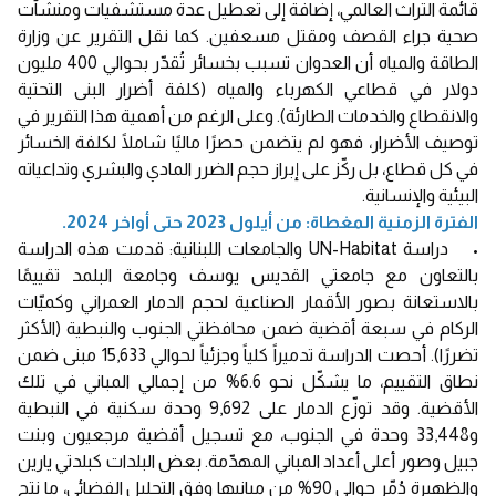
قائمة التراث العالمي، إضافة إلى تعطيل عدة مستشفيات ومنشآت
صحية جراء القصف ومقتل مسعفين. كما نقل التقرير عن وزارة
الطاقة والمياه أن العدوان تسبب بخسائر تُقدّر بحوالي 400 مليون
دولار في قطاعي الكهرباء والمياه (كلفة أضرار البنى التحتية
والانقطاع والخدمات الطارئة). وعلى الرغم من أهمية هذا التقرير في
توصيف الأضرار، فهو لم يتضمن حصرًا ماليًا شاملًا لكلفة الخسائر
في كل قطاع، بل ركّز على إبراز حجم الضرر المادي والبشري وتداعياته
البيئية والإنسانية.
الفترة الزمنية المغطاة: من أيلول 2023 حتى أواخر 2024.
• دراسة UN-Habitat والجامعات اللبنانية: قدمت هذه الدراسة
بالتعاون مع جامعتي القديس يوسف وجامعة البلمد تقييمًا
بالاستعانة بصور الأقمار الصناعية لحجم الدمار العمراني وكميّات
الركام في سبعة أقضية ضمن محافظتي الجنوب والنبطية (الأكثر
تضررًا). أحصت الدراسة تدميراً كلياً وجزئياً لحوالي 15,633 مبنى ضمن
نطاق التقييم، ما يشكّل نحو 6.6% من إجمالي المباني في تلك
الأقضية. وقد توزّع الدمار على 9,692 وحدة سكنية في النبطية
و33,448 وحدة في الجنوب، مع تسجيل أقضية مرجعيون وبنت
جبيل وصور أعلى أعداد المباني المهدّمة. بعض البلدات كبلدتي يارين
والظهيرة دُمّر حوالي 90% من مبانيها وفق التحليل الفضائي، ما نتج