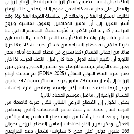
البنك الدولي احتسب ضمن خسائر الزراعة تأثير انقطاع الإنتاج الزراعي
والغذائي على مدار سنة كاملة في عموم البلد (بما في ذلك ارتفاع
تكاليف الاستيراد الغذائي والفاقد في سلسلة القيمة الغذائية). وقد
أشار التقرير إلى أن تدمير المحاصيل ونفوق الماشية ونزوح
المزارعين كان له الأثر الأكبر، إذ قُدّرت خسائر الموسم الزراعي بما
يتجاوز مليار دولار. ولاحظ البنك أن هذا الضرر الكبير في الزراعة يوازي
تقريبًا ما مُني به قطاع السياحة من خسائر، حيث شكّلا معًا جزءًا
هامًا من إجمالي الخسائر (كما سنرى في قطاع السياحة أدناه). يجدر
التنويه أن تقييم البنك الدولي هذا كان قبل انتهاء الحرب، لذا كان
يعتبر هذه الأرقام مرشحة للارتفاع مع استمرار العدوان. ولكن، حين
صدر تقرير البنك الدولي النهائي (RDNA 2025) تم تحديث أرقام
الزراعة إلى أضرار بقيمة 79 مليون دولار وخسائر بقيمة 742 مليون
دولار (ربما باعتماد بيانات أكثر واقعية وتقليص فترة احتساب
الخسائر الزراعية إلى ما قبل موسم الحصاد التالي).
يمكن القول إن القطاع الزراعي اللبناني تلقى ضربة قاصمة من
الحرب، ليس فقط من حيث تدمير الموجودات (أراضٍ وبساتين
ومزارع ومعدات) بل أيضًا من زاوية ضياع المواسم وتراجع الأمن
الغذائي. وقدّر تقرير الفاو احتياجات إنعاش القطاع الزراعي بحوالي
263 مليون دولار (على مدى 5 سنوات) تشمل دعم المزارعين