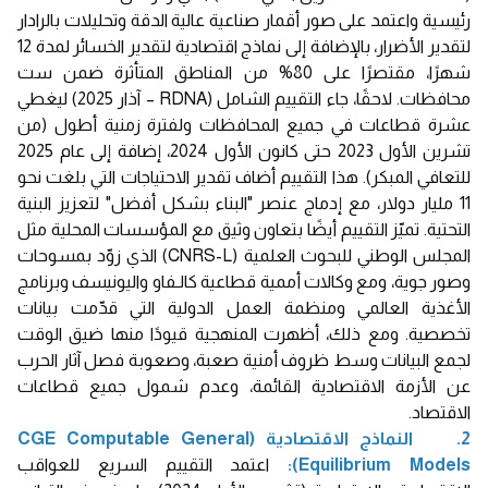
رئيسية واعتمد على صور أقمار صناعية عالية الدقة وتحليلات بالرادار
لتقدير الأضرار، بالإضافة إلى نماذج اقتصادية لتقدير الخسائر لمدة 12
شهرًا، مقتصرًا على 80% من المناطق المتأثرة ضمن ست
محافظات. لاحقًا، جاء التقييم الشامل (RDNA – آذار 2025) ليغطي
عشرة قطاعات في جميع المحافظات ولفترة زمنية أطول (من
تشرين الأول 2023 حتى كانون الأول 2024، إضافة إلى عام 2025
للتعافي المبكر). هذا التقييم أضاف تقدير الاحتياجات التي بلغت نحو
11 مليار دولار، مع إدماج عنصر "البناء بشكل أفضل" لتعزيز البنية
التحتية. تميّز التقييم أيضًا بتعاون وثيق مع المؤسسات المحلية مثل
المجلس الوطني للبحوث العلمية (CNRS-L) الذي زوّد بمسوحات
وصور جوية، ومع وكالات أممية قطاعية كالـفاو واليونيسف وبرنامج
الأغذية العالمي ومنظمة العمل الدولية التي قدّمت بيانات
تخصصية. ومع ذلك، أظهرت المنهجية قيودًا منها ضيق الوقت
لجمع البيانات وسط ظروف أمنية صعبة، وصعوبة فصل آثار الحرب
عن الأزمة الاقتصادية القائمة، وعدم شمول جميع قطاعات
الاقتصاد.
2. النماذج الاقتصادية (CGE Computable General
Equilibrium Models):
اعتمد التقييم السريع للعواقب