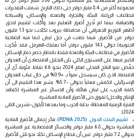
والخسائر الاقتصادية غير المباشرة بحوالي 5.06 مليار دولار، أي ما
مجموعه أكثر من 8.4 مليار دولار حتى ذلك التاريخ. شملت التقديرات
قطاعات الزراعة، البيئة، والتجارة، والصحة، والإسكان، والسياحة
والضيافة، بينما لم تُدرج أضرار التعليم بعد وأُجّلت لتقييم لاحق.
أظهر التوزيع الجغرافي أن محافظة بيروت تكبّدت نحو 1.3 مليون
دولار من الأضرار، فيما بلغت في جبل لبنان (بما فيه الضاحية
الجنوبية) حوالي 143 مليون دولار، أما بعلبك-الهرمل فقد قُدّرت
الأضرار في قطاعات البيئة والصحة فقط بانتظار حصر دمار الإسكان
الكبير فيها. على المستوى الكلي، بيّن التحليل الاقتصادي أن العدوان
خفّض نمو الناتج المحلي لعام 2024 بنحو 6.6 نقاط مئوية، أي أن
الاقتصاد الذي كان سيسجل نمواً بـ +0.9% في حال غياب العدوان
الإسرائيلي، انكمش فعلياً بحوالي –5.7%. يشير هذا التقييم الى أن
كلفة الحرب على لبنان هائلة، وأن الخسائر غير المباشرة (كفاقد
الإنتاج والدخل) تفوق حتى الأضرار المادية المباشرة.
الفترة الزمنية المغطاة: بداية الحرب وما بعدها (أيلول–تشرين الثاني
2024).
•
تقييم البنك الدول (RDNA 2025):
قدّر إجمالي الأضرار المادية
المباشرة بحوالي 6.8 مليار دولار والخسائر الاقتصادية غير المباشرة
بحوالي 7.2 مليار دولار. تبين أن قطاع الإسكان تكبّد نحو ثلثي الأضرار