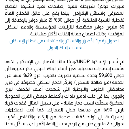
مليارات دولار) شريطة تنفيذ إصلاحات تعيد تنشيط القطاع
المصرفي وتسهّل الإقراض. بينما يقع على عاتق القطاع العام
تغطية النسبة المتبقية، أي حوالي 30% (2 مليار دولار بالإضافة إلى
60 مليون دولار مخصّصة للترتيبات المؤسسية والدعم السكني
المؤقت)، وذلك لضمان حماية الفئات الأكثر هشاشة.
الجدول رقم 1: الأضرار والخسائر والاحتياجات في قطاع الإسكان
بحسب البنك الدولي
لم تُصدر الإسكوا UNDP/رقمًا ماليًا للأضرار في الإسكان، لكنها
قدّمت إحصاءات تفصيلية تعزّز أرقام البنك الدولي. ذكر تقريرها أن
حوالي 59,600 وحدة سكنية تضررت بالحرب، خرج 29% منها عن
الخدمة (غير صالحة للسكن). وتركّز الدمار السكني خصوصًا في قرى
محافظتي الجنوب والنبطية التي شهدت أعنف القصف البري
والجوي، بما في ذلك تدمير بلدات بأكملها. فبعض القرى الحدودية
الصغيرة سجلّت نسب دمار هائلة – على سبيل المثال فقدت قرية
يارين 90% من مبانيها خلال المعارك. كما أدت الاعتداءات
الإسرائيلية إلى توليد كمّيات ضخمة من الركام والأنقاض قُدّرت
بحوالي2.7 مليون طن من الردم يجب إزالتها، الأمر الذي يشكّل تحديًا