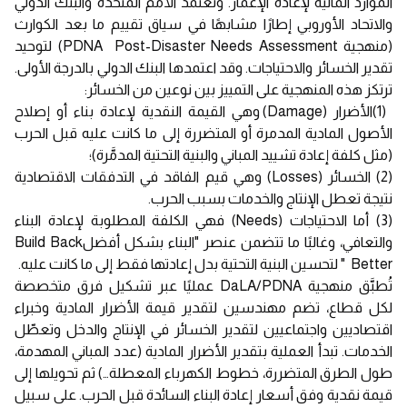
الموارد المالية لإعادة الإعمار. وتعتمد الأمم المتحدة والبنك الدولي
والاتحاد الأوروبي إطارًا مشابهًا في سياق تقييم ما بعد الكوارث
(منهجية PDNA Post-Disaster Needs Assessment) لتوحيد
تقدير الخسائر والاحتياجات. وقد اعتمدها البنك الدولي بالدرجة الأولى.
ترتكز هذه المنهجية على التمييز بين نوعين من الخسائر:
(1)الأضرار (Damage) وهي القيمة النقدية لإعادة بناء أو إصلاح
الأصول المادية المدمرة أو المتضررة إلى ما كانت عليه قبل الحرب
(مثل كلفة إعادة تشييد المباني والبنية التحتية المدمَّرة)؛
(2) الخسائر (Losses) وهي قيم الفاقد في التدفقات الاقتصادية
نتيجة تعطل الإنتاج والخدمات بسبب الحرب.
(3) أما الاحتياجات (Needs) فهي الكلفة المطلوبة لإعادة البناء
والتعافي، وغالبًا ما تتضمن عنصر "البناء بشكل أفضلBuild Back
Better " لتحسين البنية التحتية بدل إعادتها فقط إلى ما كانت عليه.
تُطبَّق منهجية DaLA/PDNA عمليًا عبر تشكيل فرق متخصصة
لكل قطاع، تضم مهندسين لتقدير قيمة الأضرار المادية وخبراء
اقتصاديين واجتماعيين لتقدير الخسائر في الإنتاج والدخل وتعطّل
الخدمات. تبدأ العملية بتقدير الأضرار المادية (عدد المباني المهدمة،
طول الطرق المتضررة، خطوط الكهرباء المعطلة…) ثم تحويلها إلى
قيمة نقدية وفق أسعار إعادة البناء السائدة قبل الحرب. على سبيل