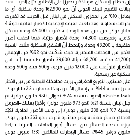
إن قطاع الإسكان هو الأكثر تضررًا على الإطلاق جرّاء الحرب. تفيد
بيانات التقييم للبنك الدولي أنّ نحو 162,900 وحدة سكنية، أي ما
يعادل 10% من المخزون السكني في لبنان قبل الحرب، قد تضررت
بدرجات متفاوتة. وقد بلغت القيمة الإجمالية للأضرار المادية نحو 4.6
مليار دولار. من بين هذه الوحدات، دُمّرت 45,400 وحدة بشكل
كامل، وتعرضت 74,300 وحدة لأضرار جزئية، فيما لحقت أضرار
طفيفة بـ 43,200 وحدة. ويُلاحظ أنّ الشقق السكنية مثّلت النسبة
الأكبر من الوحدات المتضررة، حيث شكّلت نحو 92% من الإجمالي
(41,700 مدمَّرة، 68,700 جزئيًا، 39,600 بأضرار طفيفة). أما باقي
الأضرار فتوزّعت على 12,000 منزل فردي، و500 فيلا، و500 وحدة
سكنية غير رسمية.
على مستوى التوزيع الجغرافي، برزت محافظة النبطية من بين الأكثر
تضررًا بنسبة 44% من إجمالي الأضرار، وبكلفة تقارب 2.2 مليار دولار.
تلتها محافظة الجنوب بنسبة 24% (حوالي 980 مليون دولار)، ثم
جبل لبنان بنسبة 21% (نحو 973 مليون دولار)، وأخيرًا بعلبك–الهرمل
بنسبة 7% (نحو 236 مليون دولار). إلى جانب الأضرار المادية، تكبّد
القطاع خسائر مباشرة وغير مباشرة قُدرت بنحو 363 مليون دولار.
توزعت هذه الخسائر بين: خسائر أجور العاملات المنزليات (163
مليون دولار، 45%)، خسائر الإيجارات للمالكين (133 مليون دولار،