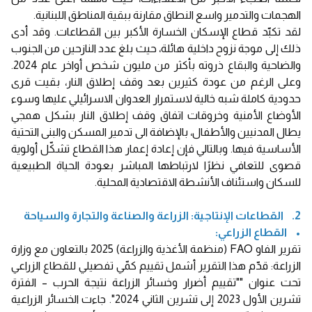
الهجمات والتدمير واسع النطاق مقارنة ببقية المناطق اللبنانية.
لقد تكبّد قطاع الإسكان الخسارة الأكبر بين القطاعات. وقد أدى
ذلك إلى موجة نزوح داخلية هائلة، حيث بلغ عدد النازحين من الجنوب
والضاحية والبقاع ذروته بأكثر من مليون شخص أواخر عام 2024.
وعلى الرغم من عودة كثيرين بعد وقف إطلاق النار، بقيت قرى
حدودية كاملة شبه خالية لاستمرار العدوان الاسرائيلي عليها وسوء
الأوضاع الأمنية وخروقات اتفاق وقف إطلاق النار بشكل همجي
يطال المدنيين والأطفال، بالإضافة الى تدمير المسكن والبنى التحتية
الأساسية فيها. وبالتالي فإن إعادة إعمار هذا القطاع تشكّل أولوية
قصوى للتعافي نظرًا لارتباطها المباشر بعودة الحياة الطبيعية
للسكان واستئناف الأنشطة الاقتصادية المحلية.
2. القطاعات الإنتاجية: الزراعة والصناعة والتجارة والسياحة
• القطاع الزراعي:
تقرير الفاو FAO (منظمة الأغذية والزراعة) 2025 بالتعاون مع وزارة
الزراعة: قدّم هذا التقرير أشمل تقييم كمّي تفصيلي للقطاع الزراعي
تحت عنوان ""تقييم أضرار وخسائر الزراعة نتيجة الحرب – الفترة
تشرين الأول 2023 إلى تشرين الثاني 2024". جاءت الخسائر الزراعية