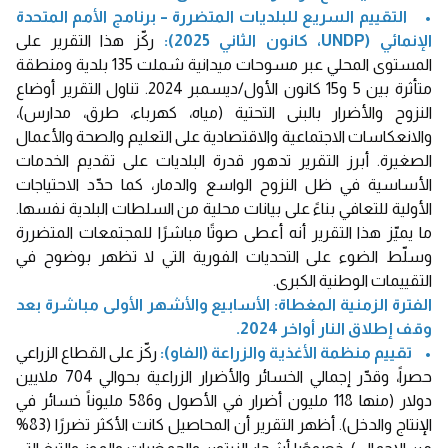
• التقييم السريع للبلديات المتضررة – برنامج الأمم المتحدة
الإنمائي (UNDP، كانون الثاني 2025):
ركّز هذا التقرير على
المستوى المحلي عبر مسوحات ميدانية شملت 135 بلدية ومنطقة
متأثرة بين 5 و15 كانون الأول/ديسمبر 2024. تناول التقرير أوضاع
النزوح والأضرار بالبنى التحتية (مياه، كهرباء، طرق، مدارس)،
والانعكاسات الاجتماعية والاقتصادية على التعليم والصحة والأعمال
الصغيرة. أبرز التقرير تدهور قدرة البلديات على تقديم الخدمات
الأساسية في ظل النزوح الواسع والدمار، كما حدّد الاحتياجات
الأولية للتعافي بناءً على بيانات محلية من السلطات البلدية نفسها.
ما يميّز هذا التقرير أنه أعطى صوتًا مباشرًا للمجتمعات المتضررة
وسلّط الضوء على التحديات الفورية التي لا تظهر بوضوح في
التقييمات الوطنية الكبرى.
الفترة الزمنية المغطاة: الأسابيع والأشهر الأولى مباشرة بعد
وقف إطلاق النار أواخر 2024.
• تقييم منظمة الأغذية والزراعة (الفاو):
ركّز على القطاع الزراعي
حصراً، وقدّر إجمالي الخسائر والأضرار الزراعية بحوالي 704 ملايين
دولار (منها 118 مليون أضرار في الأصول و586 مليوناً خسائر في
الإنتاج والدخل). أظهر التقرير أن المحاصيل كانت الأكثر تضررًا (83%