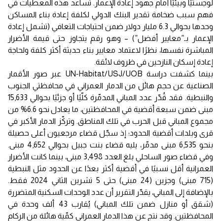
لوجستيًا وبيئيًا أمام جهود إعادة الإعمار. تساعد هذه المعطيات في
فهم سبب ضخامة تقدير البنك الدولي لكلفة إعادة بناء المساكن
وحدها بحوالي 6.3 مليار دولار ضمن احتياجات التعافي (تشمل إعادة
الإعمار بـ”معايير أفضل”) – وهو رقم يتجاوز حتى قيمة الأضرار
المباشرة نفسها، نظرًا لاعتماد معايير بناء حديثة أكثر كلفة ولحاجة
إعادة إسكان النازحين في ظروف لائقة.
بينما كشفت دراسة UN‑Habitat/USJ/UOB عبر صور الأقمار
الصناعية عن حجم هائل من الدمار العمراني في محافظتي الجنوب
والنبطية. فقد قُدّر عدد المباني المدمّرة كلّيًا أو جزئيًا بحوالي 15,633
مبنى ضمن سبعة أقضية في المحافظتين، ما يعادل نحو 6.6% من
مجموع المباني قبل الحرب في تلك المناطق. وتركّز الدمار الأكبر في
قرى وبلدات أقضية الحدود؛ إذ سجّل قضاء مرجعيون أعلى حصيلة
بنحو 6,535 مبنى مدمّر، يليه قضاء بنت جبيل بحوالي 4,652 مبنى.
وفي قضاء صور الساحلي بلغ العدد 3,498 مبنى، بينما كانت الأضرار
العمرانية أقل نسبيًا في أقضية أكثر بعدًا عن الحدود مثل النبطية
(715 مبنى) وجزين (24 مبنى) حتى 5 تشرين الثاني 2024 فقط.
بالإضافة إلى المباني، يقدّر التقرير أن عدد الوحدات السكنية المتضررة
(شقق أو منازل ضمن تلك المباني) يُقارب 43 ألف وحدة في
المحافظتين. وقد نتج عن هذا الدمار العمراني كمّية هائلة من الركام