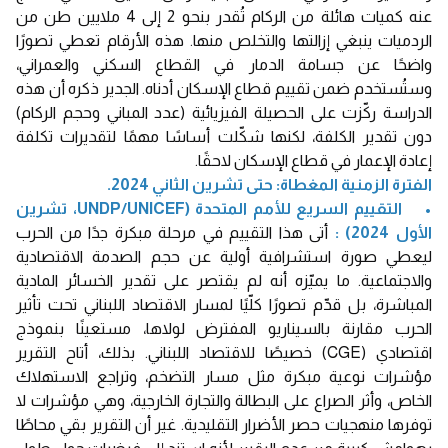
عنه كميات هائلة من الركام تُقدر بنحو 2 إلى 4 ملايين طن من
الردميات ينبغي إزالتها والتخلص منها. هذه الأرقام تعطي تصورًا
واضحًا عن جسامة الدمار في القطاع السكني والعمراني،
وستُستخدم ضمن تقييم قطاع الإسكان أدناه. الجدير ذكره أن هذه
الدراسة ركّزت على الحصيلة الفيزيائية (عدد المباني وحجم الركام)
دون تقدير الكلفة، لكنها شكّلت أساسًا مهمًا لتقديرات تكلفة
إعادة الإعمار في قطاع الإسكان لاحقًا.
الفترة الزمنية المغطاة: حتى تشرين الثاني 2024.
• التقييم السريع للأمم المتحدة (UNDP/UNICEF، تشرين
الأول 2024) :
أتى هذا التقييم في مرحلة مبكرة جدًا من الحرب
ليعطي صورة استشرافية أولية عن حجم الصدمة الاقتصادية
والاجتماعية. ما يميّزه أنه لم يقتصر على تقدير الخسائر المادية
المباشرة، بل قدّم تصورًا كلّيًا لمسار الاقتصاد اللبناني تحت تأثير
الحرب مقارنة بالسيناريو المفترض لولاها، مستعينًا بنموذج
اقتصادي (CGE) خصيصًا للاقتصاد اللبناني. بذلك، أتاح التقرير
مؤشرات نوعية مبكرة مثل مسار التضخم، وتراجع الاستهلاك
الخاص، وأثر الصراع على البطالة والتجارة الخارجية، وهي مؤشرات لا
توفرها منهجيات حصر الأضرار التقليدية. غير أن التقرير بقي محاطًا