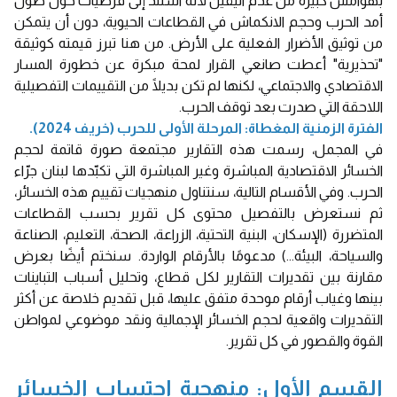
بهوامش كبيرة من عدم اليقين لأنه استند إلى فرضيات حول طول
أمد الحرب وحجم الانكماش في القطاعات الحيوية، دون أن يتمكن
من توثيق الأضرار الفعلية على الأرض. من هنا تبرز قيمته كوثيقة
"تحذيرية" أعطت صانعي القرار لمحة مبكرة عن خطورة المسار
الاقتصادي والاجتماعي، لكنها لم تكن بديلًا من التقييمات التفصيلية
اللاحقة التي صدرت بعد توقف الحرب.
الفترة الزمنية المغطاة: المرحلة الأولى للحرب (خريف 2024).
في المجمل، رسمت هذه التقارير مجتمعة صورة قاتمة لحجم
الخسائر الاقتصادية المباشرة وغير المباشرة التي تكبّدها لبنان جرّاء
الحرب. وفي الأقسام التالية، سنتناول منهجيات تقييم هذه الخسائر،
ثم نستعرض بالتفصيل محتوى كل تقرير بحسب القطاعات
المتضررة (الإسكان، البنية التحتية، الزراعة، الصحة، التعليم، الصناعة
والسياحة، البيئة...) مدعومًا بالأرقام الواردة. سنختم أيضًا بعرض
مقارنة بين تقديرات التقارير لكل قطاع، وتحليل أسباب التباينات
بينها وغياب أرقام موحدة متفق عليها، قبل تقديم خلاصة عن أكثر
التقديرات واقعية لحجم الخسائر الإجمالية ونقد موضوعي لمواطن
القوة والقصور في كل تقرير.
القسم الأول: منهجية احتساب الخسائر