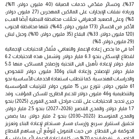
37%)، وخسائر مقدّمي خدمات الصيانة (40 مليون دولار، 11%)،
وزيادة نفقات الإيجارات على المالكين المهجرين (27 مليون دولار،
8%). وعلى الصعيد الجغرافي، تحمّلت محافظة النبطية أيضًا العبء
الأكبر من الخسائر (173 مليون دولار، 48%)، تلتها محافظة الجنوب
(120 مليون دولار، 33%)، البقاع (35 مليون دولار، 10%)، وجبل لبنان
(29 مليون دولار، 8%).
أما في ما يخص إعادة الإعمار والتعافي، فتُقدّر الاحتياجات الإجمالية
لقطاع الإسكان بنحو 6.3 مليار دولار. وتشمل هذه الاحتياجات 6.2
مليار دولار لإعادة تأهيل البنى التحتية وإصلاح المساكن، منها 5.8
مليار دولار للإصلاح وإعادة البناء و386 مليون دولار للفحوص
والدراسات الهندسية. كما تتطلب استعادة الخدمات الأساسية نحو
61 مليون دولار، تتوزع بين 15 مليون دولار للترتيبات المؤسسية
والتنظيمية و46 مليون دولار للدعم الطارئ للسكن المؤقت. وقد
جرى تحديد الاحتياجات على ثلاث مراحل: المدى الفوري (2025) بنحو
1.7 مليار دولار، والمدى القصير (2026–2027) بنحو 2.5 مليار دولار،
والمدى المتوسط (2028–2030) بنحو 2 مليار دولار، بما يضمن
تحقيق استقرار سريع وإرساء مسار مستدام لإعادة البناء وتعزيز
الحوكمة في القطاع. من حيث التمويل، يُتوقّع أن يساهم القطاع
الخاص في تغطية نحو 70% من كلفة إعادة الإعمار (أي ما يقارب 4