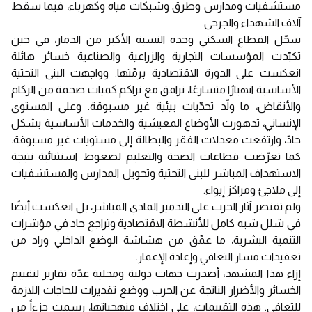
مستشفيات ومدارس وطرق وشبكات مياه وكهرباء، فيما سقط
آلاف الشهداء والجرحى.
سجّل القطاع السكني وحده النسبة الأكبر من الدمار، في حين
تكبّدت المؤسسات التجارية والزراعية والصناعية خسائر هائلة
انعكست على الدورة الاقتصادية برمّتها. وواجهت البنى التحتية
الأساسية انهيارًا متسارعًا، ترافق مع تراكم كميات ضخمة من الركام
والأنقاض، ما ولّد تحدّيات بيئية غير مسبوقة. وعلى المستوى
الإنساني، تدهورت الأوضاع المعيشية والخدمات الأساسية بشكل
حادّ، وارتفعت معدلات الفقر والبطالة إلى مستويات غير مسبوقة.
كما تعرّضت قطاعات الصحة والتعليم لضغوط استثنائية نتيجة
الاستهداف المباشر للبنى التحتية وتحويل المدارس والمستشفيات
إلى ملاجئ ومراكز إيواء.
ولم تقتصر آثار الحرب على التدمير المادي المباشر، بل انعكست أيضًا
في شلل شبه كامل للأنشطة الاقتصادية وتراجع حاد في مؤشرات
التنمية البشرية، ما عمّق من هشاشة الوضع الداخلي وزاد من
تعقيدات مسار التعافي وإعادة الإعمار.
إزاء هذا المشهد، أصدرت جهات دولية ومحلية عدّة تقارير لتقييم
الخسائر والأضرار الناتجة عن الحرب ووضع تقديرات للحاجات اللازمة
للتعافي. هذه التقييمات، على اختلاف منهجياتها، رسمت جزءاً من