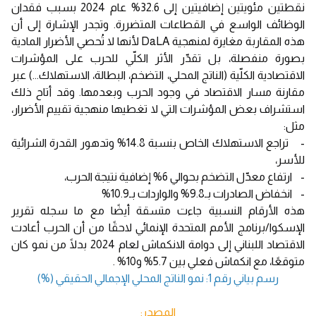
نقطتين مئويتين إضافيتين إلى 32.6% عام 2024 بسبب فقدان
الوظائف الواسع في القطاعات المتضررة. وتجدر الإشارة إلى أن
هذه المقاربة مغايرة لمنهجية DaLA لأنها لا تُحصي الأضرار المادية
بصورة منفصلة، بل تقدّر الأثر الكلّي للحرب على المؤشرات
الاقتصادية الكلّية (الناتج المحلي، التضخم، البطالة، الاستهلاك...) عبر
مقارنة مسار الاقتصاد في وجود الحرب وبعدمها. وقد أتاح ذلك
استشراف بعض المؤشرات التي لا تغطيها منهجية تقييم الأضرار،
مثل:
- تراجع الاستهلاك الخاص بنسبة 14.8% وتدهور القدرة الشرائية
للأسر،
- ارتفاع معدّل التضخم بحوالي 6% إضافية نتيجة الحرب،
- انخفاض الصادرات بـ9.8% والواردات بـ10.9%
هذه الأرقام النسبية جاءت متسقة أيضًا مع ما سجله تقرير
الإسكوا/برنامج الأمم المتحدة الإنمائي لاحقًا من أن الحرب أعادت
الاقتصاد اللبناني إلى دوامة الانكماش لعام 2024 بدلًا من نمو كان
متوقعًا، مع انكماش فعلي بين 5.7% و10% .
رسم بياني رقم 1: نمو الناتج المحلي الإجمالي الحقيقي (%)
المصدر: