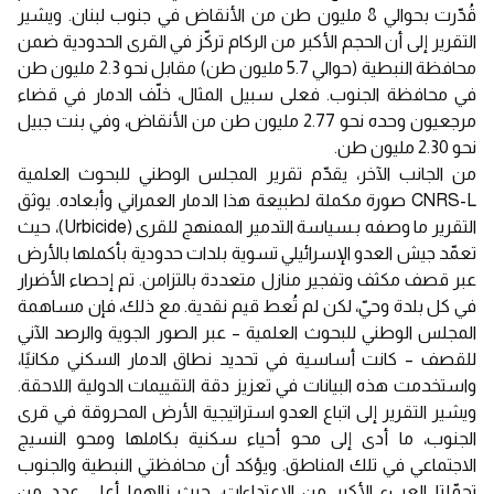
قُدّرت بحوالي 8 مليون طن من الأنقاض في جنوب لبنان. ويشير
التقرير إلى أن الحجم الأكبر من الركام تركّز في القرى الحدودية ضمن
محافظة النبطية (حوالي 5.7 مليون طن) مقابل نحو 2.3 مليون طن
في محافظة الجنوب. فعلى سبيل المثال، خلّف الدمار في قضاء
مرجعيون وحده نحو 2.77 مليون طن من الأنقاض، وفي بنت جبيل
نحو 2.30 مليون طن.
من الجانب الآخر، يقدّم تقرير المجلس الوطني للبحوث العلمية
CNRS-L صورة مكملة لطبيعة هذا الدمار العمراني وأبعاده. يوثق
التقرير ما وصفه بـسياسة التدمير الممنهج للقرى (Urbicide)، حيث
تعمّد جيش العدو الإسرائيلي تسوية بلدات حدودية بأكملها بالأرض
عبر قصف مكثف وتفجير منازل متعددة بالتزامن. تم إحصاء الأضرار
في كل بلدة وحيّ، لكن لم تُعط قيم نقدية. مع ذلك، فإن مساهمة
المجلس الوطني للبحوث العلمية – عبر الصور الجوية والرصد الآني
للقصف – كانت أساسية في تحديد نطاق الدمار السكني مكانيًا،
واستخدمت هذه البيانات في تعزيز دقة التقييمات الدولية اللاحقة.
ويشير التقرير إلى اتباع العدو استراتيجية الأرض المحروقة في قرى
الجنوب، ما أدى إلى محو أحياء سكنية بكاملها ومحو النسيج
الاجتماعي في تلك المناطق. ويؤكد أن محافظتي النبطية والجنوب
تحمّلتا العبء الأكبر من الاعتداءات، حيث نالهما أعلى عدد من