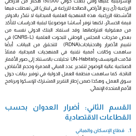
الإسرائيلية عليها والتي بلغت حوالي 130,000 هكتار من الأراضي
الزراعية (أي ربع الأراضي الصالحة للزراعة في لبنان) التي تعطلت فيها
الأنشطة الزراعية. هذه المنهجية العلمية الميدانية لا تقدّر بالدولار
قيمة الخسائر، لكنها توفر أساسًا موضوعيًا لبقية الدراسات للتأكد
من معقولية افتراضاتها. وقد استفاد البنك الدولي نفسه من
بعض مخرجات المجلس الوطني للبحوث العلمية (CNRS-L) في
تقييم الأضرار والاحتياجات(RDNA) للتحقق من البيانات. أيضًا
ساهمت وكالات أممية تقنية في المنهجيات الميدانية: فمثلًا
قدّمت اليونيسف وUN-Habitat تحليلات بالاستناد إلى صور الأقمار
الصناعية عالية الوضوح لتقدير عدد المباني المدمرة وحجم الأنقاض
الناتجة، كما ساهمت منظمة العمل الدولية في توفير بيانات حول
سوق العمل، وهكذا ضمن إطار التقرير المشترك للإسكوا وبرنامج
الأمم المتحدة الإنمائي.
القسم الثاني: أضرار العدوان بحسب
القطاعات الاقتصادية
1. قطاع الإسكان والمباني