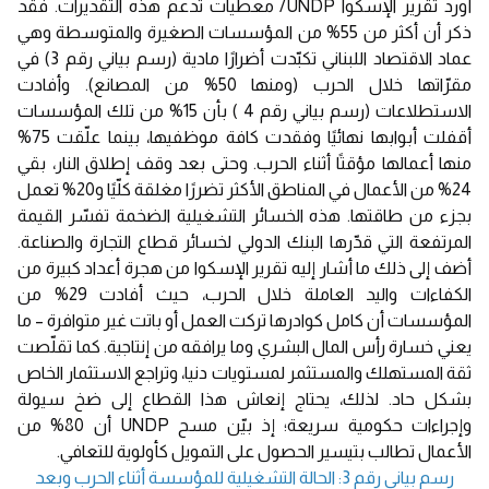
أورد تقرير الإسكوا UNDP/ معطيات تدعم هذه التقديرات. فقد
ذكر أن أكثر من 55% من المؤسسات الصغيرة والمتوسطة وهي
عماد الاقتصاد اللبناني تكبّدت أضرارًا مادية (رسم بياني رقم 3) في
مقرّاتها خلال الحرب (ومنها 50% من المصانع). وأفادت
الاستطلاعات (رسم بياني رقم 4 ) بأن 15% من تلك المؤسسات
أقفلت أبوابها نهائيًا وفقدت كافة موظفيها، بينما علّقت 75%
منها أعمالها مؤقتًا أثناء الحرب. وحتى بعد وقف إطلاق النار، بقي
24% من الأعمال في المناطق الأكثر تضررًا مغلقة كلّيًا و20% تعمل
بجزء من طاقتها. هذه الخسائر التشغيلية الضخمة تفسّر القيمة
المرتفعة التي قدّرها البنك الدولي لخسائر قطاع التجارة والصناعة.
أضف إلى ذلك ما أشار إليه تقرير الإسكوا من هجرة أعداد كبيرة من
الكفاءات واليد العاملة خلال الحرب، حيث أفادت 29% من
المؤسسات أن كامل كوادرها تركت العمل أو باتت غير متوافرة – ما
يعني خسارة رأس المال البشري وما يرافقه من إنتاجية. كما تقلّصت
ثقة المستهلك والمستثمر لمستويات دنيا، وتراجع الاستثمار الخاص
بشكل حاد. لذلك، يحتاج إنعاش هذا القطاع إلى ضخ سيولة
وإجراءات حكومية سريعة؛ إذ بيّن مسح UNDP أن 80% من
الأعمال تطالب بتيسير الحصول على التمويل كأولوية للتعافي.
رسم بياني رقم 3: الحالة التشغيلية للمؤسسة أثناء الحرب وبعد