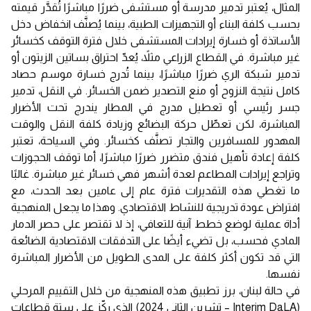
المثال، يُعتبر تدمير مدرسة أو مستشفى ضررًا مباشرًا تُقدَّر قيمته
بحسب كلفة البناء أو التجهيزات الطبية، بينما يُصنَّف انخفاض دخل
الأساتذة أو خسارة إيرادات المستشفى خلال فترة التوقف كخسائر
غير مباشرة. في القطاع الزراعي مثلاً، يُعدّ احتراق بساتين الزيتون أو
تدمير شبكة الري ضررًا مباشرًا، بينما تُدرج خسارة موسم حصاد
كامل نتيجة النزوح أو منع التصدير ضمن الخسائر. في النقل، تدمير
جسر رئيسي أو تعطيل مدرج في المطار يندرج تحت الأضرار
المباشرة، لكن تعطّل حركة البضائع وزيادة كلفة النقل والوقت
المهدور للمسافرين والتجار تصنَّف كخسائر. وفي السياحة، تعتبر
كلفة إعادة تأهيل فندق متضرر ضررًا مباشرًا، أما توقف الحجوزات
وتراجع إيرادات المطاعم لعدة أشهر فهي خسائر غير مباشرة. غالبًا
ما تغطي هذه التقديرات فترة عام إلى عامين بعد الحدث، مع
افتراض عودة تدريجية للنشاط الاقتصادي. وهذا ما يجعل المنهجية
أداة عملية لوضع خطط آنية للتعافي، إذ لا تقتصر على حصر الدمار
المادي فحسب، بل تضيء أيضًا على التدفقات الاقتصادية الضائعة
التي قد تكون أكثر كلفة على المدى الطويل من الأضرار المباشرة
نفسها.
في حالة لبنان، برز تطبيق هذه المنهجية من خلال التقييم المرحلي
(Interim DaLA – تشرين الثاني 2024) الذي ركّز على ستة قطاعات