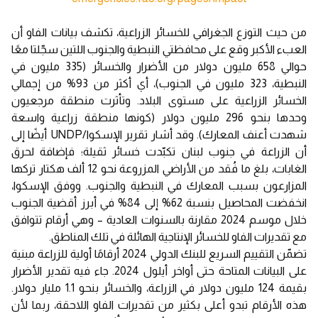
من حيث التوزع الجغرافي للخسائر الزراعية، تكشف بيانات الفاو أن
العبء الأكبر وقع على محافظتي النبطية والجنوب اللتين سجّلتا معًا
حوالي 658 مليون دولار من الأضرار والخسائر (335 مليون في
النبطية، 323 مليون في الجنوب)، أي أكثر من 93% من إجمالي
الخسائر الزراعية على مستوى البلاد. وتأثرت منطقة مرجعيون
وحدها بنحو 296 مليون دولار (كونها منطقة زراعية واسعة
شهدت أعنف المعارك). وقد أشار تقرير الإسكوا/UNDP أيضًا إلى
أن الزراعة في جنوب لبنان تكبّدت خسائر ثقيلة؛ فإضافة لحرق
الغابات، بلغ ما فُقد من الأراضي المزروعة نحو 12 ألف هكتار تركها
المزارعون بسبب المعارك في النبطية والجنوب. ووفق الإسكوا،
انخفضت المحاصيل بنسبة 62% إلى 84% في أبرز أقضية الجنوب
خلال موسم 2024 مقارنة بالسنوات العادية – وهي أرقام تتوافق
مع تقديرات الفاو للخسائر الإنتاجية الهائلة في تلك المناطق.
تضمّن التقييم السريع للبنك الدولي 2024 أرقامًا أولية للزراعة مبنية
على البيانات المتاحة حتى أواخر أيلول 2024. جاء فيه تقدير الأضرار
بقيمة 124 مليون دولار في الزراعة، والخسائر بنحو 1.1 مليار دولار.
هذه الأرقام تبدو أعلى بكثير من تقديرات الفاو اللاحقة، ربما لأن