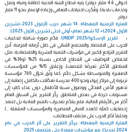
(حوالي 4.6 مليار دولار) يليه قطاع البنية التحتية (طاقة ومياه ونقل
وخدمات بلدية). وقُدّرت احتياجات التعافي وإعادة الإعمار بنحو 11 مليار
دولار.
الفترة الزمنية المغطاة: 14 شهر حرب (أيلول 2023–تشرين
الأول 2024)+ 12 شهر تعافٍ أولي (حتى تشرين الأول 2025).
•
تقرير الإسكوا/UNDP 2025:
قدّم صورة شاملة لتداعيات
الحرب على الاقتصاد والمجتمع اللبناني في ظل أزماته المزمنة. أبرز
التقرير التراجع الكبير في مؤشرات التنمية البشرية والاقتصادية، مثل
انخفاض التوظيف في القطاع الخاص بنسبة 25% (و36% في
المناطق الأكثر تعرضًا للقصف)، وإغلاق 15% من المؤسسات
الصغيرة والمتوسطة بشكل دائم. كما وثّق تحوّل 769 مؤسسة
تربوية إلى مراكز إيواء ونحو 400 مدرسة تعطّلت بالكامل، إضافة إلى
تدهور الأمن الغذائي ووصول نسبة الأطفال دون غذاء كافٍ إلى
مستويات حرجة في بعض المناطق. ركّز التقرير على السياق العام
أكثر من الأرقام المالية، فلم يقدّم تقديرات بالقيم المادية بل اعتمد
إحصاءات كميّة (كعدد المباني المتضررة والمؤسسات المقفلة ...)
وتحليلًا لآثار الحرب على مختلف القطاعات.
الفترة الزمنية المغطاة: يركّز التقرير على أثر الحرب في عام
2024 تحديدًا، مع مؤشرات ممتدة حتى منتصف 2025