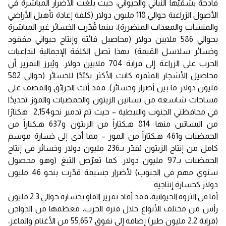
فادحة بشقيّها النباتي والحيواني، حيث بلغت الأضرار المباشرة في
الأصول الزراعية حوالي 118 مليون دولار (كلفة إعادة تأهيل الأراضي
والمنشآت والمعدات المتضررة)، بينما قُدّرت الخسائر غير المباشرة
بحوالي 586 ملايين دولار (محاصيل فائتة وإنتاج حيواني مفقود
وخسائر سلاسل القيمة). بهذا تصل الكلفة الإجمالية لتداعيات
الحرب على الزراعة إلى قرابة 704 ملايين دولار. ويُبرز التقرير أن
محاصيل الأشجار المثمرة كانت الأكثر تكبّدًا للخسائر (حوالي 582
مليون دولار ما بين أضرار وخسائر). فقد أتت الحرائق والقصف على
مساحات شاسعة من بساتين الزيتون والحمضيات والموز تحديدًا
في محافظتي الجنوب والنبطية – حيث تم تدمير نحو2,154 هكتارًا
من البساتين منها 814 هـكتاراً من الزيتون و637 هـكتاراً من
الحمضيات و461 هـكتاراً من الموز – مما أدى إلى خسارة موسم
كامل من إنتاج الزيتون يُقدّر بـ236 مليون دولار وخسائر في إنتاج
الحمضيات بـ97 مليون دولار. كما تعرّض التبغ (وهو محصول
سنوي مهم في الجنوب) لأضرار جسيمة قدّرت بنحو 46 مليون
دولار كخسارة إنتاجية.
أما في الثروة الحيوانية، فقد أفاد تقرير الفاو بخسارة حوالي 2.3 مليون
رأس من مختلف الأنواع خلال فترة الحرب، معظمها من الدواجن
(قرابة 2.2 مليون طير) إضافة إلى نفوق 55,657 من الأغنام والماعز،