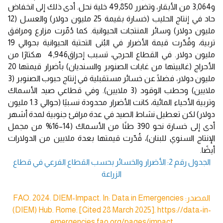
و3,064 من الأبقار، وتضرر 49,850 خلية نحل. أدى ذلك إلى انخفاض
حاد في إنتاج الحليب (خسارة بقيمة 25 مليون دولار) والعسل (12
مليون دولار) وسائر المنتجات الحيوانية. كما دُمّرت مزارع ومرافق
تربية، وقُدّرت قيمة الأضرار في البُنى التحتية الحيوانية بحوالي 19
مليون دولار. في القطاع الحرجي، تسبب إحراق4,946 هكتارًا من
الأحراج (غالبيتها من غابات الصنوبر والسنديان) بأضرار قيمتها 20
مليون دولار، فضلًا عن خسائر مستقبلية في إنتاج حبوب الصنوبر (3
ملايين) وحطب الوقود (3 ملايين). وفي قطاعي صيد الأسماك
وتربية الأحياء المائية، كانت الأضرار محدودة نسبيًا (حوالي 1.3 مليون
دولار) لكن تعطيل نشاط الصيد في عدة مرافئ جنوبية لمدة أشهر
أدى إلى خسارة نحو 390 طنًا من الأسماك (14–16% من مجمل
الإنتاج السنوي للبنان)، قُدّرت قيمتها بعدة ملايين من الدولارات
أيضًا.
الجدول رقم 2: الأضرار والخسائر بحسب القطاع الفرعي في قطاع
الزراعة
المصدر: FAO. 2024. DIEM-Impact. In: Data in Emergencies
(DIEM) Hub. Rome. [Cited 28 March 2025]. https://data-in-
emergencies.fao.org/pages/impact