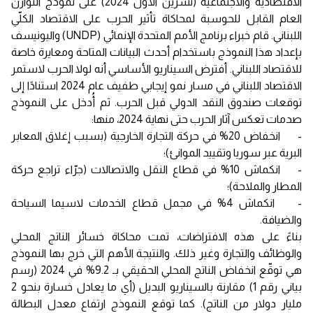
الاقتصادية والاجتماعية (تشرين الأول 2024) على نموذج التوازن
العام القابل للحوسبة لمحاكاة تأثير الحرب على الاقتصاد الكلّي
اللبناني. قام خبراء برنامج الأمم المتحدة الإنمائي (UNDP) واليونيسف
بإعداد هذا النموذج باستخدام أحدث البيانات المتاحة ومعايرة خاصة
للاقتصاد اللبناني. أفترض السيناريو الأساسي أنه لولا الحرب لاستمر
الاقتصاد اللبناني في مسار نمو إيجابي طفيف عام 2024 استنادًا إلى
توقعات صندوق النقد الدولي قبل الحرب. ثم أُدخل على النموذج
صدمات تعكس آثار الحرب حتى نهاية 2024، منها:
- انخفاض 20% في حركة التجارة الخارجية (بسبب إغلاق المعابر
البرية عبر سوريا وتقييد الموانئ)؛
- انكماش 10% في قطاع النقل والاتصالات (جرّاء تراجع حركة
المطار والملاحة)؛
- انكماش 4% في مجمل قطاع الخدمات لاسيما السياحة
والضيافة.
بناءً على هذه الافتراضات، تمت محاكاة خسائر الناتج المحلي
والوظائف والتجارة وغير ذلك. والنتيجة الأهم التي خرج بها النموذج
هي توقّع انخفاض الناتج المحلي الحقيقي بـ 9.2% في 2024 (رسم
بياني رقم 1) مقارنة بالسيناريو البديل (أي ما يعادل خسارة بنحو 2
مليار دولار من الناتج). كما توقع النموذج ارتفاع معدل البطالة