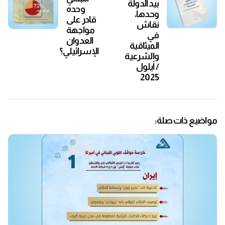
بيد الدولة
وحده
وحدها،
قادر على
نقاش
مواجهة
في
العدوان
الميثاقية
الإسرائيلي؟
والشرعية
/ أيلول
2025
مواضيع ذات صلة: