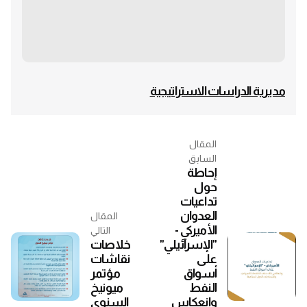
مديرية الدراسات الاستراتيجية
المقال
السابق
إحاطة
حول
تداعيات
العدوان
المقال
الأميركي -
التالي
"الإسرائيلي"
خلاصات
على
نقاشات
أسواق
مؤتمر
النفط
ميونيخ
وانعكاس
السنوي