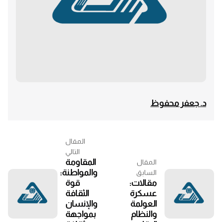
د. جعفر محفوظ
المقال
التالي
المقاومة
المقال
والمواطنة:
السابق
مقالات:
قوة
عسكرة
الثقافة
العولمة
والإنسان
والنظام
بمواجهة