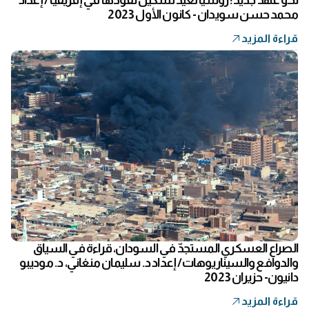
محمد حسن سويدان - كانون الأول 2023
قراءة المزيد
الصراع العسكري المستجدّ في السودان، قراءة في السياق
والدوافع والسيناريوهات/ إعداد د. سليمان منغاني، د. موديبو
دانيون- حزيران 2023
قراءة المزيد