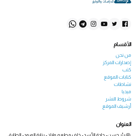
الأقسام
من نحن
إصدارات المركز
كتب
كتابات الموقع
نشاطات
ميديا
شروط النشر
أرشيف الموقع
العنوان
بئر حسن- جادة الأسد- خلف مطعم وايلا - بناية الورود- الطابق