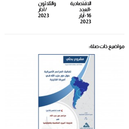
الاقتصادية
والثلاثون
-العدد
/ آذار
16- أيار
2023
2023
مواضيع ذات صلة: