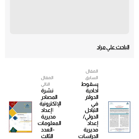
الباحث علي مراد
المقال
السابق
المقال
سقوط
التالي
أُحادية
نشرة
الدولار
المصادر
في
الإلكترونية
التبادل
| إعداد
الدولي/
مديرية
إعداد
المعلومات
مديرية
- العدد
الدراسات
الثالث