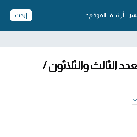
شر
أرشيف الموقع
إبحث
عدد الثالث والثلاثون /