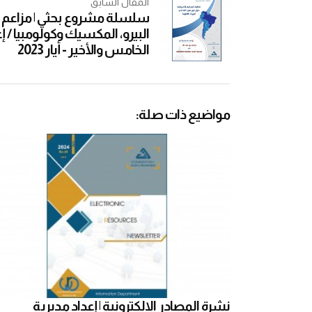
المقال السابق
سلسلة مشروع بحثي | مزاعم دو
البيرو، المكسيك وكولومبيا / إع
الخامس والأخير - أيار 2023
مواضيع ذات صلة:
نشرة المصادر الإلكترونية | إعداد مديرية