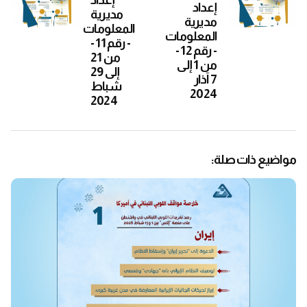
إعداد
إعداد
مديرية
مديرية
المعلومات
المعلومات
- رقم 11 -
- رقم 12 -
من 21
من 1 إلى
إلى 29
7 آذار
شباط
2024
2024
مواضيع ذات صلة: