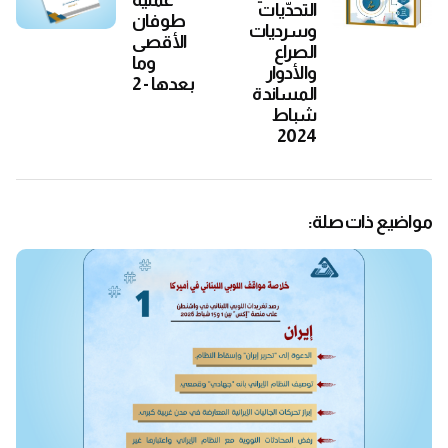
التحدّيات
طوفان
وسرديات
الأقصى
الصراع
وما
والأدوار
بعدها - 2
المساندة
شباط
2024
مواضيع ذات صلة: