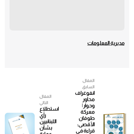
مديرية المعلومات
المقال
السابق
انفوغراف
المقال
محاور
التالي
وحوار |
استطلاع
معركة
رأي
طوفان
اللبنانيين
الأقصى:
بشأن
قراءة في
عملية