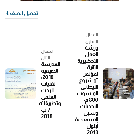
تحميل الملف
المقال
السابق
ورشة
المقال
العمل
التالي
التحضيرية
المدرسة
الثانية
الصيفية
لمؤتمر
2018:
"مشروع
تقنيات
الليطاني
البحث
المنسوب
العلمي
800 م-
وتطبيقاته
التحديات
/ آب
وسبل
2018
الاستفادة/
أيلول
2018