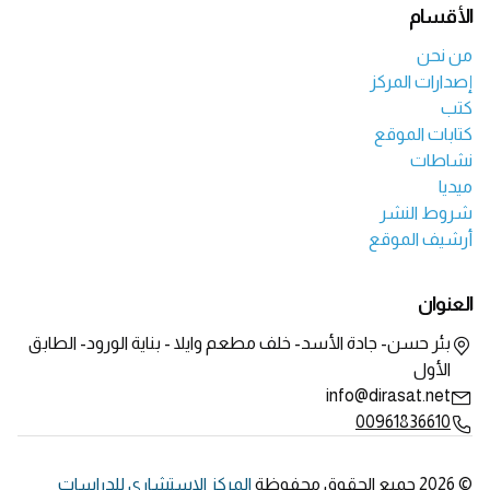
الأقسام
من نحن
إصدارات المركز
كتب
كتابات الموقع
نشاطات
ميديا
شروط النشر
أرشيف الموقع
العنوان
بئر حسن- جادة الأسد- خلف مطعم وايلا - بناية الورود- الطابق
الأول
info@dirasat.net
00961836610
© 2026 جميع الحقوق محفوظة
المركز الاستشاري للدراسات