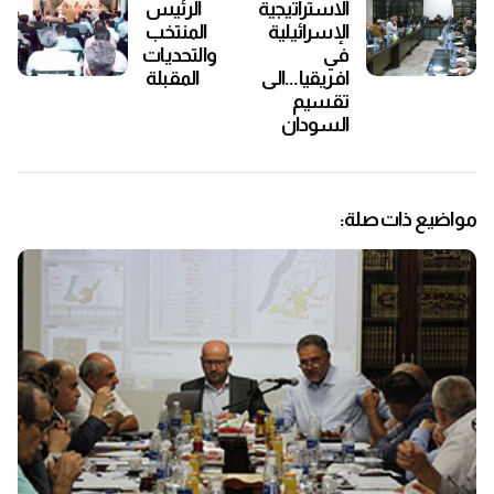
الاستراتيجية
الرئيس
الإسرائيلية
المنتخب
في
والتحديات
افريقيا...الى
المقبلة
تقسيم
السودان
مواضيع ذات صلة: