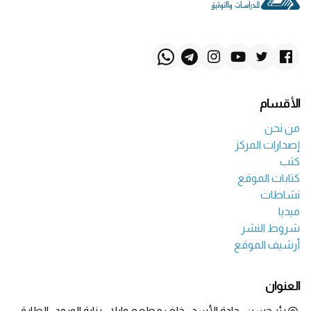
الأقسام
من نحن
إصدارات المركز
كتب
كتابات الموقع
نشاطات
ميديا
شروط النشر
أرشيف الموقع
العنوان
بئر حسن- جادة الأسد- خلف مطعم وايلا - بناية الورود- الطابق