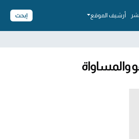
شر
أرشيف الموقع
إبحث
و والمساواة