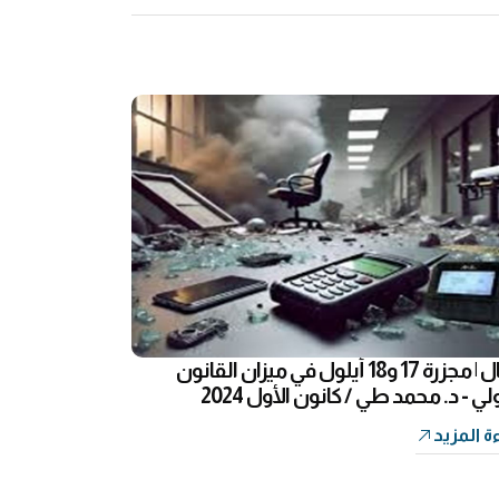
مقال | مجزرة 17 و18 أيلول في ميزان القانون
لي - د. محمد طي / كانون الأول 2024
ة المزيد